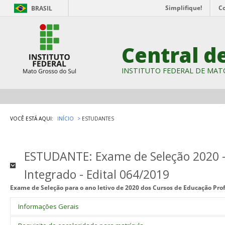
Simplifique!
C
BRASIL
Central d
INSTITUTO FEDERAL DE MAT
VOCÊ ESTÁ AQUI:
INÍCIO
ESTUDANTES
ESTUDANTE: Exame de Seleção 2020 - 
Integrado - Edital 064/2019
Exame de Seleção para o ano letivo de 2020 dos Cursos de Educação Prof
Informações Gerais
1.1. Este processo seletivo visa a selecionar candidatos para o 