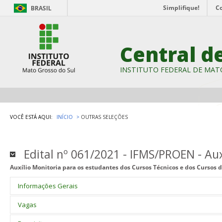
Simplifique!
C
BRASIL
Central d
INSTITUTO FEDERAL DE MAT
VOCÊ ESTÁ AQUI:
INÍCIO
OUTRAS SELEÇÕES
Edital nº 061/2021 - IFMS/PROEN - Aux
Auxílio Monitoria para os estudantes dos Cursos Técnicos e dos Cursos
Informações Gerais
O Programa de Monitoria é uma das iniciativas do Programa de Ace
Vagas
Técnicos e de Graduação, cujo objetivo principal é apoiar as ativi
dos cursos ofertados no IFMS.