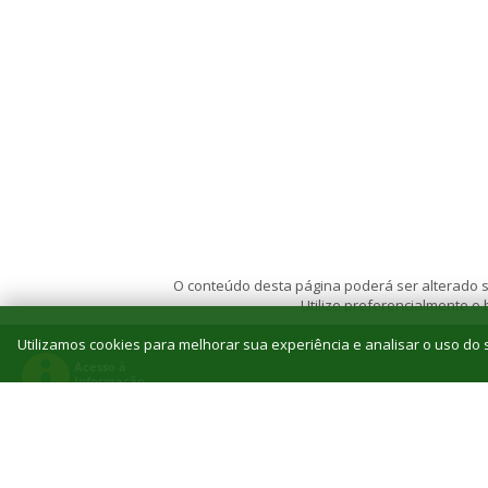
1
Linguagem de Programação
Linguagem de Program
1
Topografia
Topografia
1
Estrutura
Estrutura
Campus
Jardim - curso de graduação
Unidade(s) curricular(es
Vagas
Unidade curricular
monitor poderá at
1
Técnica da Construção 2
Técnica da Construç
Algorítmos e Lógica de
Algorítmos e Lógica
1
Programação
Programação
O conteúdo desta página poderá ser alterado se
Utilize preferencialmente o
Campus
Nova Andradina - curso técnico
Utilizamos cookies para melhorar sua experiência e analisar o uso do s
Unidade(s) curricular(e
Vagas
Unidade curricular
monitor poderá at
1
Matemática 2
Matemática 1, 2
1
Física 4
Física 1, 2, 3, 4
© 2026 Instituto Federal de Educação, Ciência e T
Língua Portuguesa e Lit
Reitoria: Rua Jorn. Belizário Lima, 236, Vila
1
Tel
Língua Portuguesa 2
Brasileira 1, 2