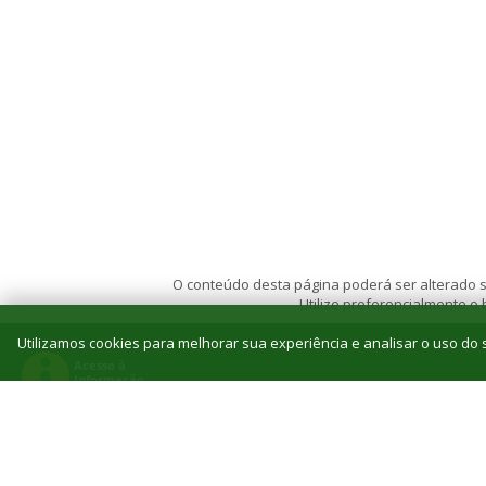
O conteúdo desta página poderá ser alterado se
Utilize preferencialmente o
Utilizamos cookies para melhorar sua experiência e analisar o uso do s
© 2026 Instituto Federal de Educação, Ciência e T
Reitoria: Rua Jorn. Belizário Lima, 236, Vila
Tel