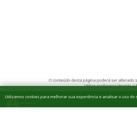
O conteúdo desta página poderá ser alterado se
Utilize preferencialmente o
Utilizamos cookies para melhorar sua experiência e analisar o uso do s
© 2026 Instituto Federal de Educação, Ciência e T
Reitoria: Rua Jorn. Belizário Lima, 236, Vila
Tel