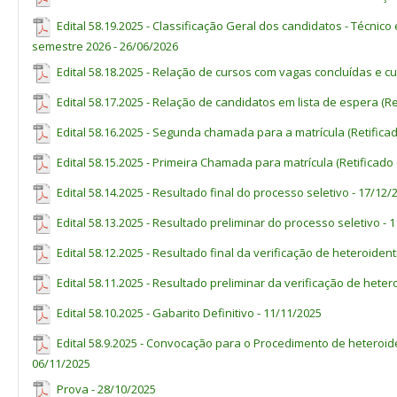
Matutino
20
6
1
1
Informática
Edital 58.19.2025 - Classificação Geral dos candidatos - Técni
Técnico em
MATEMÁTICA
3
Vespertino
20
6
1
1
semestre 2026 - 26/06/2026
Informática
1. Álgebra e aritmética: conjuntos numéricos: naturais, inteiros, racio
Edital 58.18.2025 - Relação de cursos com vagas concluídas e 
1
Candidatos(as) que tenham cursado integralmente o ensino 
potenciação e radiciação; equações do 1º e 2º graus; regra de três
escolas comunitárias que atuam no âmbito da educação do cam
sistema métrico decimal.
Edital 58.17.2025 - Relação de candidatos em lista de espera (Re
2
Aulas no período matutino, podendo ocorrer no vespertino pa
2. Geometria: ângulos; triângulos; quadriláteros; polígonos regular
horária do curso.
Edital 58.16.2025 - Segunda chamada para a matrícula (Retifica
do triângulo retângulo; Teorema de Tales; semelhança e congruência
planas; volume do bloco retangular.
3
Aulas no período vespertino, podendo ocorrer no matutino pa
Edital 58.15.2025 - Primeira Chamada para matrícula (Retificado
horária do curso.
3. Tratamento da informação: coleta e organização de dados, tabela
estatística: média, mediana e moda.
Edital 58.14.2025 - Resultado final do processo seletivo - 17/12/
Edital 58.13.2025 - Resultado preliminar do processo seletivo - 
CONHECIMENTOS GERAIS
CAMPUS
CAMPO GRANDE
Edital 58.12.2025 - Resultado final da verificação de heteroident
1. Temas contemporâneos relevantes, tais como: meio ambiente, eco
cidadania, direitos humanos, tecnologias midiáticas e artes.
Edital 58.11.2025 - Resultado preliminar da verificação de heter
B
Edital 58.10.2025 - Gabarito Definitivo - 11/11/2025
Renda menor ou igual 
capita
, devidam
Ampla
Edital 58.9.2025 - Convocação para o Procedimento de heteroid
Curso
Turno
Concorrência
06/11/2025
Pretos(as)
ou
Indígenas
Quil
Prova - 28/10/2025