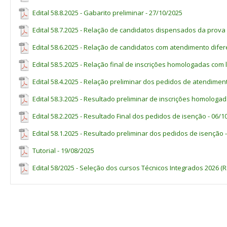
Pardos(as)
Edital 58.8.2025 - Gabarito preliminar - 27/10/2025
AC
LB_PP
LB_I
L
Edital 58.7.2025 - Relação de candidatos dispensados da prova 
Técnico em
2
Matutino
20
6
1
Administração
Edital 58.6.2025 - Relação de candidatos com atendimento difer
Técnico em
3
Vespertino
20
6
1
Edital 58.5.2025 - Relação final de inscrições homologadas com 
Administração
Técnico em
Edital 58.4.2025 - Relação preliminar dos pedidos de atendimen
2
Matutino
20
6
1
Eletrotécnica
Edital 58.3.2025 - Resultado preliminar de inscrições homologad
Técnico em
3
Vespertino
20
6
1
Eletrotécnica
Edital 58.2.2025 - Resultado Final dos pedidos de isenção - 06/1
Técnico em
2
Matutino
40
12
1
Edital 58.1.2025 - Resultado preliminar dos pedidos de isenção 
Informática
Técnico em
Tutorial - 19/08/2025
3
Vespertino
20
6
1
Informática
Edital 58/2025 - Seleção dos cursos Técnicos Integrados 2026 (R
Técnico em
2
Matutino
20
6
1
Mecânica
Técnico em
3
Vespertino
20
6
1
Mecânica
1
Candidatos(as) que tenham cursado integralmente o ensino 