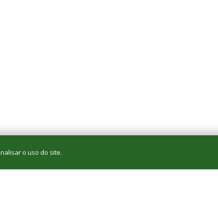
alisar o uso do site.
página poderá ser alterado sem aviso prévio. Este site sofre atualizaçõ
Utilize preferencialmente o browser
Mozilla Firefox
ou
Google Chrome