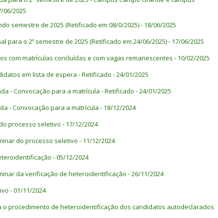
7/06/2025
cos: naturais, inteiros, racionais e reais; múltiplos e divisores;
do semestre de 2025 (Retificado em 08/0/2025) - 18/06/2025
1º e 2º graus; regra de três simples; razões e proporções; porcentagem;
inal para o 2º semestre de 2025 (Retificado em 24/06/2025) - 17/06/2025
riláteros; polígonos regulares; teorema de Pitágoras; relações métricas
rsos com matrículas concluídas e com vagas remanescentes - 10/02/2025
es; semelhança e congruência de triângulos; cálculo de áreas de figuras
didatos em lista de espera - Retificado - 24/01/2025
organização de dados, tabelas e gráficos; matemática financeira;
da - Convocação para a matrícula - Retificado - 24/01/2025
ada - Convocação para a matrícula - 18/12/2024
 do processo seletivo - 17/12/2024
ais como: meio ambiente, economia, tecnologias, aspectos educacionais
s humanos, tecnologias midiáticas e artes.
iminar do processo seletivo - 11/12/2024
eteroidentificação - 05/12/2024
iminar da verificação de heteroidentificação - 26/11/2024
tivo - 01/11/2024
ra o procedimento de heteroidentificação dos candidatos autodeclarados