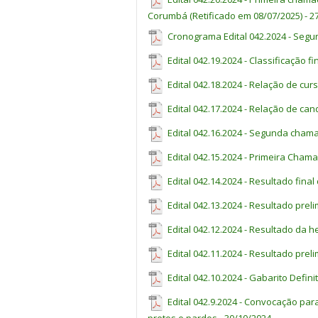
MATEMÁTICA
Corumbá (Retificado em 08/07/2025) - 2
1. Álgebra e aritmética: conjuntos numéri
Cronograma Edital 042.2024 - Segun
potenciação e radiciação; equações do 
sistema métrico decimal.
Edital 042.19.2024 - Classificação f
2. Geometria: ângulos; triângulos; quad
Edital 042.18.2024 - Relação de cu
do triângulo retângulo; Teorema de Tal
planas; volume do bloco retangular.
Edital 042.17.2024 - Relação de can
3. Tratamento da informação: coleta e 
Edital 042.16.2024 - Segunda chama
estatística: média, mediana e moda.
Edital 042.15.2024 - Primeira Cham
CONHECIMENTOS GERAIS
Edital 042.14.2024 - Resultado final
1. Temas contemporâneos relevantes, t
brasileiros, política, cidadania, direito
Edital 042.13.2024 - Resultado prel
Edital 042.12.2024 - Resultado da h
Edital 042.11.2024 - Resultado prel
Edital 042.10.2024 - Gabarito Defini
Edital 042.9.2024 - Convocação pa