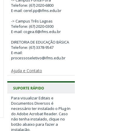
-> Campus Ponta Porã
Telefone: (67) 2020-6800
E-mail: cerel.pp@ifms.edu.br
-> Campus Três Lagoas
Telefone: (67) 2020-0300
E-mail: cogea.tl@ifms.edu.br
DIRETORIA DE EDUCAÇÃO BÁSICA
Telefone: (67) 3378-9547
E-mail:
processoseletivo@ifms.edu.br
Ajuda e Contato
SUPORTE RÁPIDO
Para visualizar Editais e
Documentos Diversos é
necessário ter instalado o Plug-In
do Adobe Acrobat Reader. Caso
não tenha instalado, clique no
botão abaixo para fazer a
instalação.