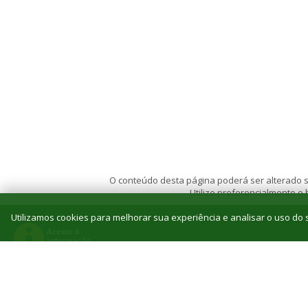
O conteúdo desta página poderá ser alterado se
Utilize preferencialmente o
Utilizamos cookies para melhorar sua experiência e analisar o uso do s
© 2026 Instituto Federal de Educação, Ciência e T
Reitoria: Rua Jorn. Belizário Lima, 236, Vila
Tel