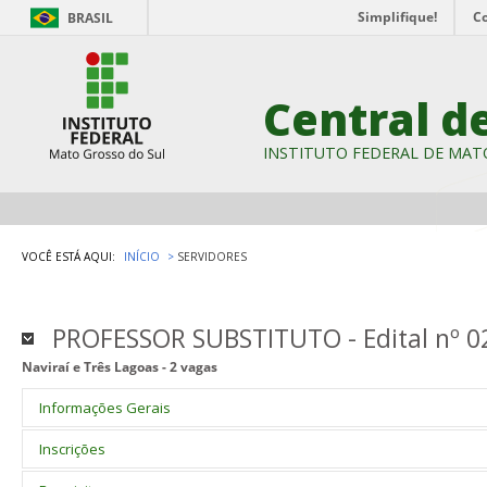
Simplifique!
C
BRASIL
Central d
INSTITUTO FEDERAL DE MAT
VOCÊ ESTÁ AQUI:
INÍCIO
SERVIDORES
PROFESSOR SUBSTITUTO - Edital nº 0
Naviraí e Três Lagoas - 2 vagas
Informações Gerais
Processo Seletivo Simplificado destinado à seleção de candidatos 
Inscrições
nos
campi
Naviraí e Três Lagoas.