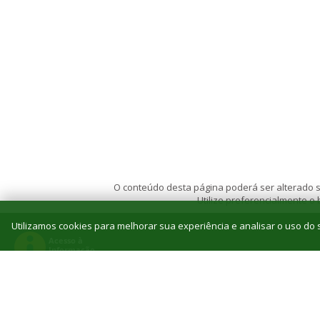
O conteúdo desta página poderá ser alterado se
Utilize preferencialmente o
Utilizamos cookies para melhorar sua experiência e analisar o uso do s
© 2026 Instituto Federal de Educação, Ciência e T
Reitoria: Rua Jorn. Belizário Lima, 236, Vila
Tel