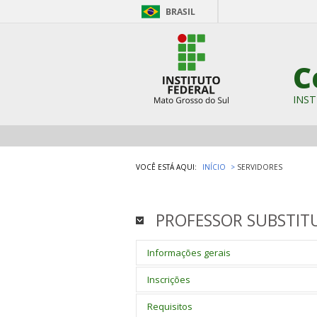
BRASIL
C
INST
VOCÊ ESTÁ AQUI:
INÍCIO
SERVIDORES
PROFESSOR SUBSTITUT
Informações gerais
Processo seletivo simplificado destina
Inscrições
de Língua Inglesa no Câmpus Campo G
Devem ser feitas entre 6 a 15 de março
Requisitos