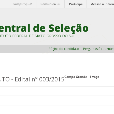
Simplifique!
Comunica BR
Participe
Acesso à infor
entral de Seleção
ITUTO FEDERAL DE MATO GROSSO DO SUL
Página do candidato
Perguntas frequente
Campo Grande - 1 vaga
O - Edital n° 003/2015
do à seleção de candidatos para contratação como professor substituto
rande.
 de 2015, exclusivamente pela
Página do Candidato
.