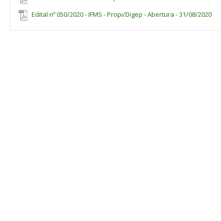
A constatação de má-fé nas declarações prestadas no formu
Edital nº 050/2020 - IFMS - Propi/Digep - Abertura - 31/08/2020
pertinentes, além de sua desclassificação deste certame, sem qual
A efetivação da inscrição pelo servidor implica no conhecim
estabelecidas neste Edital, do qual o servidor não poderá alegar 
A reserva de vagas aos servidores do IFMS serão atendidas por m
seleção de candidatos realizada por essa Chamada. As inscriçõ
concorrer às vagas disponibilizadas ao público geral.