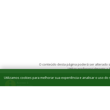
O conteúdo desta página poderá ser alterado se
Utilize preferencialmente o
Utilizamos cookies para melhorar sua experiência e analisar o uso do s
© 2026 Instituto Federal de Educação, Ciência e T
Reitoria: Rua Jorn. Belizário Lima, 236, Vila
Tel