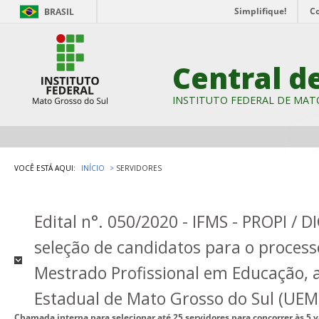
Simplifique!
C
BRASIL
Central d
INSTITUTO FEDERAL DE MAT
VOCÊ ESTÁ AQUI:
INÍCIO
SERVIDORES
Edital n°. 050/2020 - IFMS - PROPI / D
seleção de candidatos para o process
Mestrado Profissional em Educação, 
Estadual de Mato Grosso do Sul (UEM
Chamada interna para selecionar até 25 servidores para concorrer às 5 