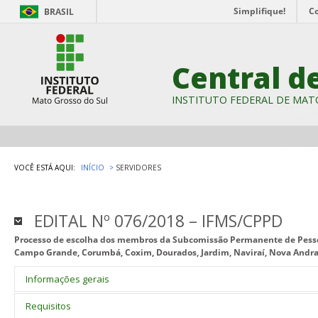
Simplifique!
C
BRASIL
Central d
INSTITUTO FEDERAL DE MAT
VOCÊ ESTÁ AQUI:
INÍCIO
SERVIDORES
EDITAL Nº 076/2018 – IFMS/CPPD
Processo de escolha dos membros da Subcomissão Permanente de Pess
Campo Grande, Corumbá, Coxim, Dourados, Jardim, Naviraí, Nova Andrad
Informações gerais
Instruções normativas que regulamentam o processo eletivo da C
Requisitos
CPPD, do conjunto dos
campi
do Instituto Federal de Educação Ciên