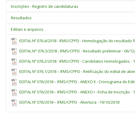
São elegíveis para a SCPPD todos os servidores docentes ocupante
Inscrições - Registro de candidaturas
estejam licenciados ou afastados por período igual ou superior 
A inscrição dos candidatos deverá ser efetivada por meio do Formul
Resultados
estejam afastados por motivo de prisão;
deste edital e conforme cronograma estabelecido no ANEXO II dest
tenham recebido suspensão disciplinar de 15 dias ou mais nos 
O resultado final do processo de escolha dos membros da SCPPD se
Editais e arquivos
escolha dos membros;
de seleção do IFMS, na área deste Edital, conforme Cronograma do A
estejam em exercício de mandato político;
EDITAL Nº 076.4/2018 - IFMS/CPPD - Homologação do resultado fi
estejam à disposição de outras instituições ou órgãos externos
estejam em cargo de direção ou coordenação - CD/FG/FCC;
EDITAL N° 076.3/2018 - IFMS/CPPD - Resultado preliminar - 06/12
EDITAL Nº 076.2/2018 - IFMS/CPPD - Candidatos Homologados - 
EDITAL Nº 076.1/2018 – IFMS/CPPD - Retificação do edital de abe
EDITAL Nº 076/2018 – IFMS/CPPD - ANEXO II - Cronograma do Edita
EDITAL Nº 076/2018 – IFMS/CPPD - ANEXO I - Ficha de Inscrição - 
EDITAL Nº 076/2018 – IFMS/CPPD - Abertura - 19/10/2018