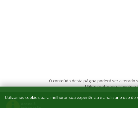
O conteúdo desta página poderá ser alterado se
Utilize preferencialmente o
Utilizamos cookies para melhorar sua experiência e analisar o uso do s
© 2026 Instituto Federal de Educação, Ciência e T
Reitoria: Rua Jorn. Belizário Lima, 236, Vila
Tel