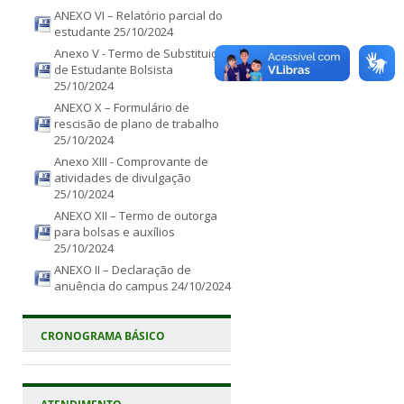
ANEXO VI – Relatório parcial do
estudante
25/10/2024
Anexo V - Termo de Substituição
de Estudante Bolsista
25/10/2024
ANEXO X – Formulário de
rescisão de plano de trabalho
25/10/2024
Anexo XIII - Comprovante de
atividades de divulgação
25/10/2024
ANEXO XII – Termo de outorga
para bolsas e auxílios
25/10/2024
ANEXO II – Declaração de
anuência do campus
24/10/2024
CRONOGRAMA BÁSICO