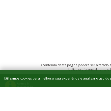
O conteúdo desta página poderá ser alterado se
Utilize preferencialmente o
Utilizamos cookies para melhorar sua experiência e analisar o uso do s
© 2026 Instituto Federal de Educação, Ciência e T
Reitoria: Rua Jorn. Belizário Lima, 236, Vila
Tel