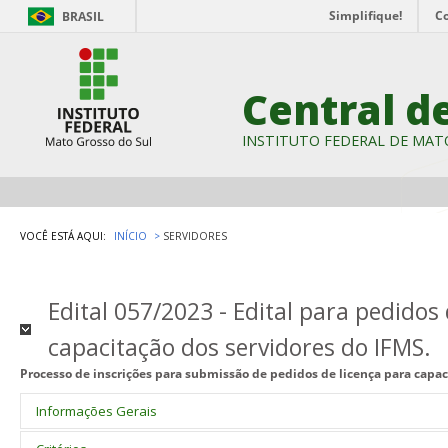
Simplifique!
C
BRASIL
Central d
INSTITUTO FEDERAL DE MAT
VOCÊ ESTÁ AQUI:
INÍCIO
SERVIDORES
Edital 057/2023 - ​​​​​​​Edital para pedido
capacitação dos servidores do IFMS.
Processo de inscrições para submissão de pedidos de licença para capac
Informações Gerais
Este edital se destina
à submissão de pedidos de licença para capac