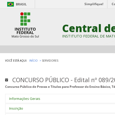
Simplifique!
C
BRASIL
Central d
INSTITUTO FEDERAL DE MAT
VOCÊ ESTÁ AQUI:
INÍCIO
SERVIDORES
CONCURSO PÚBLICO - Edital nº 089/2
Concurso Público de Provas e Títulos para Professor do Ensino Básico, T
Informações Gerais
Concurso Público de Provas e Títulos para o provimento de cargos d
Inscrição
de Professor do Ensino Básico,Técnico e Tecnológico (EBTT) do Qu