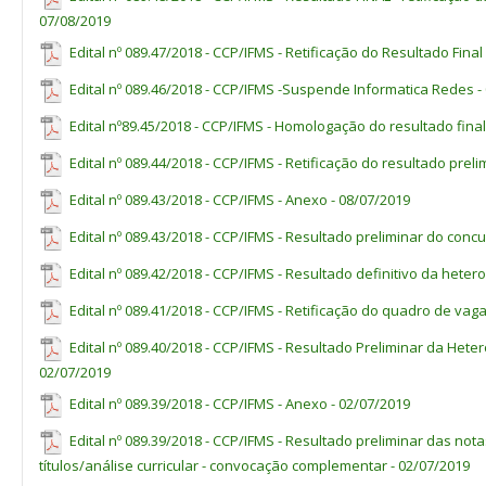
Doutorado
R$ 9.600,92
em Engenhari
eletrônico
www.stm.jus.br
; e
07/08/2019
Computação o
(1)
Lei nº 13.325/2016.
Engenharia de R
iv. Certidão de Antecedentes Criminais, expedida pelo Departament
Edital nº 089.47/2018 - CCP/IFMS - Retificação do Resultado Fina
(2)
O regime de Dedicação Exclusiva impede o exercício de outra a
em Engenharia El
endereço eletrônico
www.dpf.gov.br
.
privada.
ou Tecnólogo em
Edital nº 089.46/2018 - CCP/IFMS -Suspende Informatica Redes -
h) não ter sofrido, no exercício de função pública, penalidade inco
Informática/Redes
1
-
-
1
da Tecnologia
federal, prevista no art. 137, parágrafo único, da Lei nº 8.112/90;
Informação o
Edital nº89.45/2018 - CCP/IFMS - Homologação do resultado fina
Análise e
i) não receber proventos de aposentadoria ou remuneração que ca
Desenvolvimen
forma do art. 37, inciso XVI, da Constituição Federal; e
Edital nº 089.44/2018 - CCP/IFMS - Retificação do resultado prel
Sistemas ou
j) comprovar registro no Conselho de Classe, quando houver exigên
Edital nº 089.43/2018 - CCP/IFMS - Anexo - 08/07/2019
Segurança 
docência.
Informação ou e
Edital nº 089.43/2018 - CCP/IFMS - Resultado preliminar do concu
de Computador
área equivale
1.2 Os títulos de graduação e pós-graduação obtidos no exterior
Edital nº 089.42/2018 - CCP/IFMS - Resultado definitivo da hetero
revalidados no Brasil.
Licenciatura em 
com habilitaçã
Edital nº 089.41/2018 - CCP/IFMS - Retificação do quadro de vaga
Português/Inglês
2
-
-
2
Língua Portugu
Edital nº 089.40/2018 - CCP/IFMS - Resultado Preliminar da Het
1.3 Os documentos comprobatórios dos requisitos fixados no it
Língua Ingle
aprovação do candidato, por ocasião da convocação para assumir o
02/07/2019
Química
2
-
-
2
Licenciatura em Q
Edital nº 089.39/2018 - CCP/IFMS - Anexo - 02/07/2019
1.4 Anular-se-ão, sumariamente, a inscrição e todos os atos dela
TOTAL DE VAGAS
Edital nº 089.39/2018 - CCP/IFMS - Resultado preliminar das n
comprovar que, no ato da investidura no cargo, satisfaz os requisit
títulos/análise curricular - convocação complementar - 02/07/2019
*** PCD - Vagas reservadas às Pessoas com Deficiência