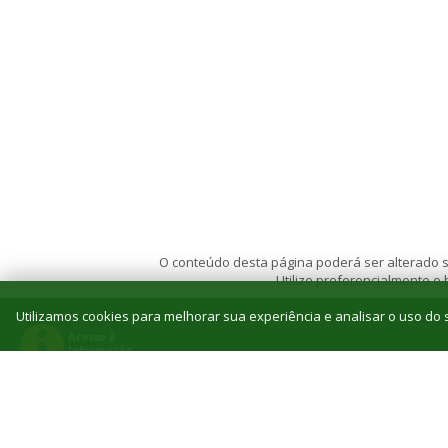
O conteúdo desta página poderá ser alterado se
Utilize preferencialmente o
Utilizamos cookies para melhorar sua experiência e analisar o uso do s
© 2026 Instituto Federal de Educação, Ciência e T
Reitoria: Rua Jorn. Belizário Lima, 236, Vila
Tel