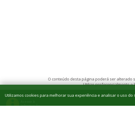
O conteúdo desta página poderá ser alterado se
Utilize preferencialmente o
Utilizamos cookies para melhorar sua experiência e analisar o uso do s
© 2026 Instituto Federal de Educação, Ciência e T
Reitoria: Rua Jorn. Belizário Lima, 236, Vila
Tel