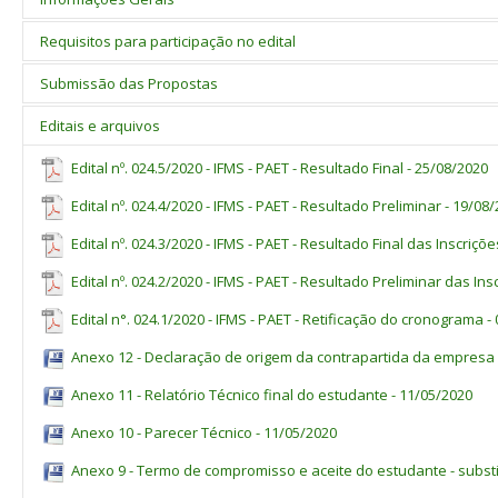
Requisitos para participação no edital
Processo de seleção de projetos de Pesquisa Aplicada/Extensão
desenvolvimento científico, tecnológico e de inovação, por meio
Submissão das Propostas
e Inovação em projetos cooperados, visando à solução de proble
O responsável pela apresentação da proposta deverá ser um ser
sociedade, com foco no desenvolvimento de produtos, processos 
carreira de magistério do Ensino Básico, Técnico e Tecnológico (E
Editais e arquivos
propriedade intelectual desta tecnologia e sua transferência ao 
estudantes regularmente matriculados no IFMS (ensino médio e s
A submissão das propostas deve ser realizada pelo Coordenado
responsável pela apresentação da proposta.
Internet, por meio do módulo Pesquisa do SUAP (Sistema unifica
Edital nº. 024.5/2020 - IFMS - PAET - Resultado Final - 25/08/2020
eletrônico
http://suap.ifms.edu.br
, conforme período previsto pa
Edital nº. 024.4/2020 - IFMS - PAET - Resultado Preliminar - 19/08
Edital nº. 024.3/2020 - IFMS - PAET - Resultado Final das Inscriçõ
Edital nº. 024.2/2020 - IFMS - PAET - Resultado Preliminar das Ins
Edital n°. 024.1/2020 - IFMS - PAET - Retificação do cronograma -
Anexo 12 - Declaração de origem da contrapartida da empresa 
Anexo 11 - Relatório Técnico final do estudante - 11/05/2020
Anexo 10 - Parecer Técnico - 11/05/2020
Anexo 9 - Termo de compromisso e aceite do estudante - substi