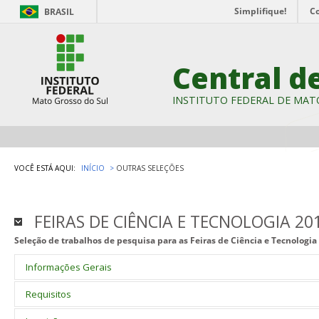
Simplifique!
C
BRASIL
Central d
INSTITUTO FEDERAL DE MAT
VOCÊ ESTÁ AQUI:
INÍCIO
OUTRAS SELEÇÕES
FEIRAS DE CIÊNCIA E TECNOLOGIA 2016
Seleção de trabalhos de pesquisa para as Feiras de Ciência e Tecnologi
Informações Gerais
Processo de inscrição e seleção de trabalhos de pesquisa para as 
Requisitos
pelos câmpus do IFMS, durante a Semana de Ciência e Tecnologia d