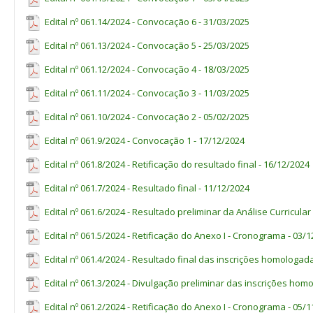
lato sensu
em qualquer área de
correlatos
Edital nº 061.14/2024 - Convocação 6 - 31/03/2025
* CR - Cadastro de Reserva
Edital nº 061.13/2024 - Convocação 5 - 25/03/2025
** Titulação mínima/experiência mínima exigida para a área – que
Edital nº 061.12/2024 - Convocação 4 - 18/03/2025
dos requisitos mínimos para vinculação, previstos no item 4 deste Ed
Edital nº 061.11/2024 - Convocação 3 - 11/03/2025
Edital nº 061.10/2024 - Convocação 2 - 05/02/2025
VAGAS PARA TUTORES A DISTÂNCIA (
Edital nº 061.9/2024 - Convocação 1 - 17/12/2024
Nº de
Área/Subárea
Titulação Mín
vagas
Edital nº 061.8/2024 - Retificação do resultado final - 16/12/2024
PÓS-GRADUAÇÃO
LATO
Graduação em qualquer área + 
Edital nº 061.7/2024 - Resultado final - 11/12/2024
SENSU
EM EDUCAÇÃO,
CR*
de Direitos Humanos, Diversida
DIVERSIDADE E
ou correlato
Edital nº 061.6/2024 - Resultado preliminar da Análise Curricular
INCLUSÃO SOCIAL
Edital nº 061.5/2024 - Retificação do Anexo I - Cronograma - 03/
PÓS-GRADUAÇÃO
LATO
SENSU
EM DOCÊNCIA
Graduação em qualquer área +
Edital nº 061.4/2024 - Resultado final das inscrições homologad
CR*
NA EDUCAÇÃO
sensu
em Docência para Educa
PROFISSIONAL E
Científica e Tecnológica
Edital nº 061.3/2024 - Divulgação preliminar das inscrições hom
TECNOLÓGICA
PÓS-GRADUAÇÃO
LATO
Edital nº 061.2/2024 - Retificação do Anexo I - Cronograma - 05/