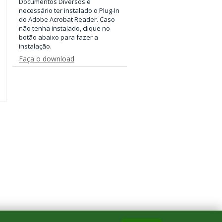
Documentos Diversos é
necessário ter instalado o Plug-In
do Adobe Acrobat Reader. Caso
não tenha instalado, clique no
botão abaixo para fazer a
instalação.
Faça o download