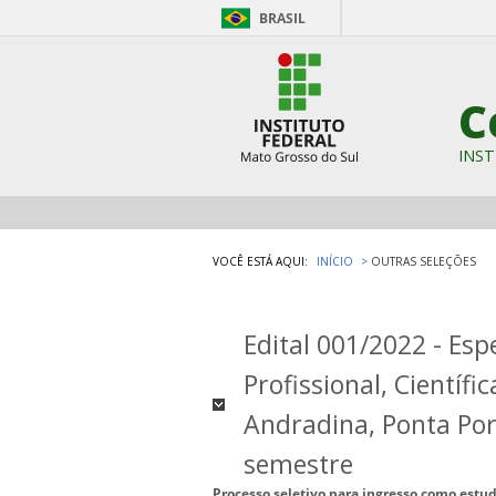
BRASIL
C
INST
VOCÊ ESTÁ AQUI:
INÍCIO
OUTRAS SELEÇÕES
Edital 001/2022 - Es
Profissional, Científ
Andradina, Ponta Por
semestre
Processo seletivo para ingresso como estud