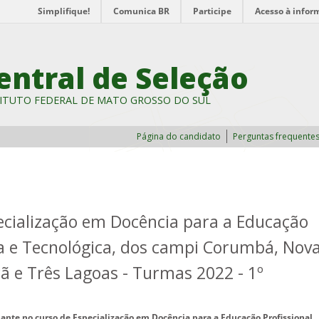
Simplifique!
Comunica BR
Participe
Acesso à infor
entral de Seleção
ITUTO FEDERAL DE MATO GROSSO DO SUL
Página do candidato
Perguntas frequente
pecialização em Docência para a Educação
ica e Tecnológica, dos campi Corumbá, Nov
ã e Três Lagoas - Turmas 2022 - 1º
ante no curso de Especialização em Docência para a Educação Profissional,