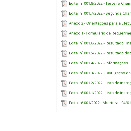
d) Carteira de Identidade ou outro docu
Edital nº 001.8/2022 - Terceira Cha
14, s/n
Divulgação preliminar das
Ponta Porã
At
e) Cadastro de Pessoa Física (CPF);
inscrições deferidas
CEP 79909-000 - C
Edital nº 001.7/2022 - Segunda Cha
f) Foto 3x4;
Recurso à PROPI (inscrições
Postal 287
At
Anexo 2 - Orientações para a Efeti
deferidas)
g)
Comprovante de preenchimento do 
endereço eletrônico
Divulgação das inscrições
http://sistemas.i
Anexo 1 - Formulário de Requerimen
At
Rua Ângelo Melão,
deferidas - após recurso
Paineiras
Edital nº 001.6/2022 - Resultado Fi
Três Lagoas
Divulgação do Local e Horário do
Além da apresentação da documentação a
At
CEP 79641-162
Sorteio eletrônico
Edital nº 001.5/2022 - Resultado do 
eleitoral, para a efetivação da matrícula
Sorteio eletrônico
At
Edital nº 001.4/2022 - Informações 
Divulgação do resultado
O candidato selecionado que não apres
At
preliminar
Edital nº 001.3/2022 - Divulgação do
do processo seletivo, sendo convocado 
Recurso à PROPI (resultado
Caso haja desistências de vagas até a
Edital nº 001.2/2022 - Lista de insc
At
preliminar)
realizar matrícula os próximos da lista
Edital nº 001.1/2022 - Lista de Insc
de vagas ofertadas.
Divulgação do Resultado Final e
At
lista de espera
Edital nº 001/2022 - Abertura - 04/0
Período de matrículas da
07
primeira chamada
Início das aulas
A 