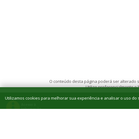
O conteúdo desta página poderá ser alterado se
Utilize preferencialmente o
Utilizamos cookies para melhorar sua experiência e analisar o uso do s
© 2026 Instituto Federal de Educação, Ciência e T
Reitoria: Rua Jorn. Belizário Lima, 236, Vila
Tel