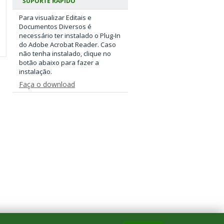
SUPORTE RÁPIDO
Para visualizar Editais e
Documentos Diversos é
necessário ter instalado o Plug-In
do Adobe Acrobat Reader. Caso
não tenha instalado, clique no
botão abaixo para fazer a
instalação.
Faça o download