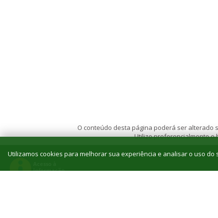
O conteúdo desta página poderá ser alterado se
Utilize preferencialmente o
Utilizamos cookies para melhorar sua experiência e analisar o uso do s
© 2026 Instituto Federal de Educação, Ciência e T
Reitoria: Rua Jorn. Belizário Lima, 236, Vila
Tel