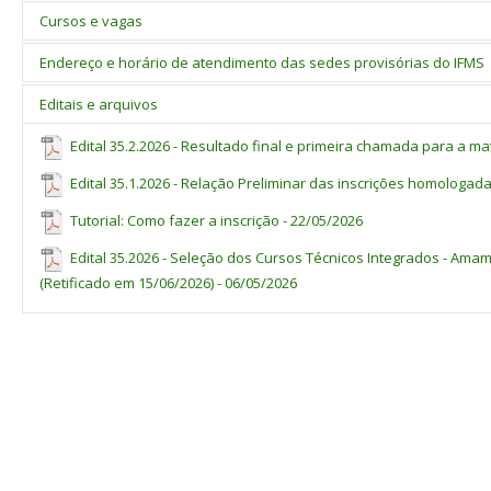
12. CRONOGRAMA
Cursos e vagas
EVENTO
Endereço e horário de atendimento das sedes provisórias do IFMS
Publicação do edital
Município
Sede provisória do IFMS
Editais e arquivos
Período de inscrições
Amambai
R. José Luís Sampaio Ferraz, 3353 - Vila Gisele,
Edital 35.2.2026 - Resultado final e primeira chamada para a mat
Divulgação da relação preliminar das inscrições homologadas e
Amambai (UEMS Unidade de Amambai).
indeferidas.
Edital 35.1.2026 - Relação Preliminar das inscrições homologada
Paranaíba
Avenida Durval Rodrigues Lopes, 500 - Vila Salomé,
Período para correção de dados no sistema (opção de curso, turno
Paranaíba – MS (EE Aracilda Cícero Correa da Costa).
Tutorial: Como fazer a inscrição - 22/05/2026
médias e modalidade de reserva de vaga).
Período de recurso contra a relação preliminar de inscrições
Edital 35.2026 - Seleção dos Cursos Técnicos Integrados - Amam
indeferidas (
documentos
).
(Retificado em 15/06/2026) - 06/05/2026
Publicação do resultado final e primeira chamada.
Período de matrículas da 1ª chamada.
Período de revisão de documentos das matrículas devolvidas e
interposição de recursos contra a verificação de autodeclaração d
pessoa negra ou parda.
Divulgação da 2ª chamada.
Período de matrículas da 2ª chamada.