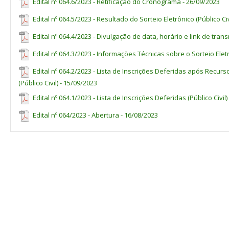
Edital nº 064.6/2023 - Retificação do Cronograma - 26/09/2023
Natureza
VII - Formulário para Entrega de Laudo Médico constante no Anexo
Recurso à Propi (inscrições
até 13/9/2023
concorrer às vagas destinadas a pessoas com deficiência (PCD), co
deferidas)
Edital nº 064.5/2023 - Resultado do Sorteio Eletrônico (Público Civ
11.2.1
Além da apresentação da documentação arrolada no item 11.
Divulgação das inscrições deferidas
15/9/2023
Edital nº 064.4/2023 - Divulgação de data, horário e link de tran
justiça eleitoral, para a efetivação da matrícula.
- após recurso
11.3
Os candidatos selecionados que não realizarem a matrícula 
Edital nº 064.3/2023 - Informações Técnicas sobre o Sorteio Elet
Divulgação do Local e Horário do
até 15/9/2023
exigidos no ato da matrícula perderão o direito à vaga e serão eli
Sorteio eletrônico
convocados os próximos da lista de candidatos classificados na lis
Edital nº 064.2/2023 - Lista de Inscrições Deferidas após Recu
Sorteio eletrônico para seleção dos
18/9/2023
11.4
(Público Civil) - 15/09/2023
Caso haja vagas remanescentes dentre as vagas reservadas p
candidatos inscritos às vagas
conforme o disposto nos itens 2.2.3 e 2.2.4.
Edital nº 064.1/2023 - Lista de Inscrições Deferidas (Público Civil)
destinadas ao público civil
11.5
Para a matrícula dos candidatos
policiais militares ambienta
Divulgação do resultado do sorteio
até 18/9/2023
Edital nº 064/2023 - Abertura - 16/08/2023
pelo IHP, além dos documentos arrolados acima, deve-se apresen
eletrônico
profissional dos indicados como policiais militares florestais.
Chamada para o Procedimento de
18/9/2023
heteroidentificação dos candidatos
cotistas
Procedimento de
19 e 20/2023
heteroidentificação dos candidatos
cotistas
Divulgação do Resultado Preliminar
até 21/9/2023
da Seleção
Recurso à divulgação do resultado
22 a 25/9/2023