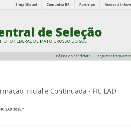
Simplifique!
Comunica BR
Participe
Acesso à infor
entral de Seleção
ITUTO FEDERAL DE MATO GROSSO DO SUL
Página do candidato
Perguntas frequente
ormação Inicial e Continuada - FIC EAD
FIC EAD 2026/1
á ao(à) candidato(a) o direito de concorrer a uma das vagas dos cursos