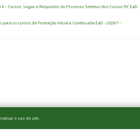
 a atualização, é preciso clicar em ENVIAR CADASTRO na parte inferior da
xo II – Cursos, Vagas e Requisitos do Processo Seletivo dos Cursos FIC EaD
e localizar o título Formação Inicial e Continuada EaD – 2026/1 -
Edital
vo para os cursos de Formação Inicial e Continuada EaD - 2026/1 -
, na mesma linha do título;
 curso/turno;
estão corretas e clicar em ENVIAR A INSCRIÇÃO;
o no e-mail cadastrado ou na Página do Candidato na Central de Seleção
alisar o uso do site.
página poderá ser alterado sem aviso prévio. Este site sofre atualizaçõ
Utilize preferencialmente o browser
Mozilla Firefox
ou
Google Chrome