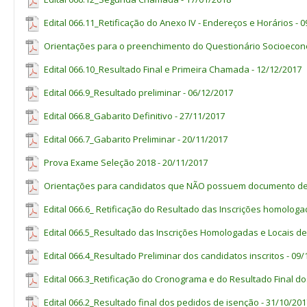
Metalurgia
CEP 79641-162 – Três Lagoas
Edital 066.11_Retificação do Anexo IV - Endereços e Horários - 
CAMPUS
COXIM
Orientações para o preenchimento do Questionário Socioeconô
Vaga
Edital 066.10_Resultado Final e Primeira Chamada - 12/12/2017
Estudantes
de
Escola
Pública
Edital 066.9_Resultado preliminar - 06/12/2017
Renda
<
ou
=
1,5
salário
-
mínimo
per
capita
devidament
Edital 066.8_Gabarito Definitivo - 27/11/2017
comprovada
Curso
Turno
Ampla
Edital 066.7_Gabarito Preliminar - 20/11/2017
Autodeclarados
pretos,
C
oncorrência
Demais etnias
pardos
,
indígenas-PPI.
Prova Exame Seleção 2018 - 20/11/2017
Com
Com
Sem deficiência
Sem deficiên
Orientações para candidatos que NÃO possuem documento de id
deficiência
deficiência
Edital 066.6_ Retificação do Resultado das Inscrições homologa
Técnico em
Vespertino
40
3
8
2
7
Alimentos
Edital 066.5_Resultado das Inscrições Homologadas e Locais de
Técnico em
Vespertino
40
3
8
2
7
Edital 066.4_Resultado Preliminar dos candidatos inscritos - 09
Informática
Edital 066.3_Retificação do Cronograma e do Resultado Final do
CAMPUS
DOURADOS
Edital 066.2_Resultado final dos pedidos de isenção - 31/10/201