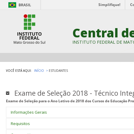
Simplifique!
C
BRASIL
Central d
INSTITUTO FEDERAL DE MAT
VOCÊ ESTÁ AQUI:
INÍCIO
ESTUDANTES
Exame de Seleção 2018 - Técnico Inte
Exame de Seleção para o Ano Letivo de 2018 dos Cursos de Educação Pro
Informações Gerais
Exame de Seleção para Ano Letivo de 2018 dos Cursos de Educação Profissi
Requisitos
nos
campi
Aquidauana, Campo Grande, Corumbá, Coxim, Dourados, Jardim, N