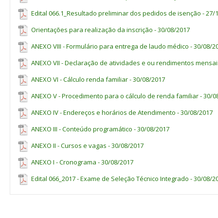
Vaga
Edital 066.1_Resultado preliminar dos pedidos de isenção - 27/
Estudantes
de
Escola
Pública
Orientações para realização da inscrição - 30/08/2017
Renda
<
ou
=
1,5
salário
-
mínimo
per
capita
devidament
ANEXO VIII - Formulário para entrega de laudo médico - 30/08/2
comprovada
Curso
Turno
Ampla
Autodeclarados
pretos,
ANEXO VII - Declaração de atividades e ou rendimentos mensai
C
oncorrência
Demais etnias
pardos
,
indígenas-PPI.
ANEXO VI - Cálculo renda familiar - 30/08/2017
Com
Com
Sem deficiência
Sem deficiên
ANEXO V - Procedimento para o cálculo de renda familiar - 30/0
deficiência
deficiência
Técnico em
ANEXO IV - Endereços e horários de Atendimento - 30/08/2017
Informática para
Matutino¹
40
3
8
2
7
ANEXO III - Conteúdo programático - 30/08/2017
Internet
Técnico em
ANEXO II - Cursos e vagas - 30/08/2017
Informática para
Vespertino²
40
3
8
2
7
ANEXO I - Cronograma - 30/08/2017
Internet
1
Edital 066_2017 - Exame de Seleção Técnico Integrado - 30/08/2
Aulas no período matutino, podendo ocorrer no vespertino para atendimento da distribuição da carga
2
Aulas no período vespertino, podendo ocorrer no matutino para atendimento da distribuição da carga