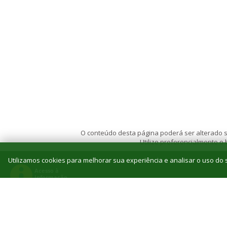
O conteúdo desta página poderá ser alterado se
Utilize preferencialmente o
Utilizamos cookies para melhorar sua experiência e analisar o uso do s
© 2026 Instituto Federal de Educação, Ciência e T
Reitoria: Rua Jorn. Belizário Lima, 236, Vila
Tel