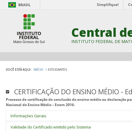
Simplifique!
C
BRASIL
Central d
INSTITUTO FEDERAL DE MAT
VOCÊ ESTÁ AQUI:
INÍCIO
ESTUDANTES
CERTIFICAÇÃO DO ENSINO MÉDIO - Edi
Processo de certificação de conclusão do ensino médio ou declaração pa
Nacional do Ensino Médio – Enem 2016.
Informações Gerais
Processo de certificação de conclusão do ensino médio ou declaraç
Validade do Certificado emitido pelo Sistema
Exame Nacional do Ensino Médio – Enem 2016.