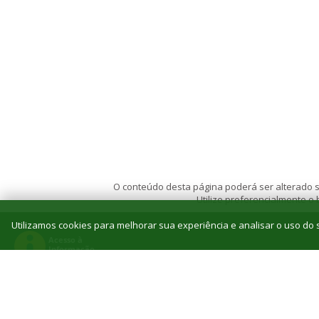
O conteúdo desta página poderá ser alterado se
Utilize preferencialmente o
Utilizamos cookies para melhorar sua experiência e analisar o uso do s
© 2026 Instituto Federal de Educação, Ciência e T
Reitoria: Rua Jorn. Belizário Lima, 236, Vila
Tel