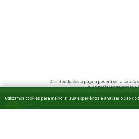
O conteúdo desta página poderá ser alterado se
Utilize preferencialmente o
Utilizamos cookies para melhorar sua experiência e analisar o uso do s
© 2026 Instituto Federal de Educação, Ciência e T
Reitoria: Rua Jorn. Belizário Lima, 236, Vila
Tel