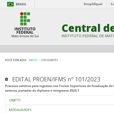
Simplifique!
C
BRASIL
Central d
INSTITUTO FEDERAL DE MAT
VOCÊ ESTÁ AQUI:
INÍCIO
ESTUDANTES
EDITAL PROEN/IFMS nº 101/2023
Processo seletivo para ingresso nos Cursos Superiores de Graduação do 
externa, portador de diploma e reingresso 2024.1
OBJETO
Seleção de candidatos para preenchimento de vagas nos cursos de 
MODALIDADES
Educação, Ciência e Tecnologia de Mato Grosso do Sul (IFMS), ingr