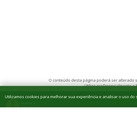
O conteúdo desta página poderá ser alterado se
Utilize preferencialmente o
Utilizamos cookies para melhorar sua experiência e analisar o uso do s
© 2026 Instituto Federal de Educação, Ciência e T
Reitoria: Rua Jorn. Belizário Lima, 236, Vila
Tel