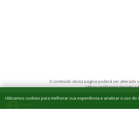
O conteúdo desta página poderá ser alterado se
Utilize preferencialmente o
Utilizamos cookies para melhorar sua experiência e analisar o uso do s
© 2026 Instituto Federal de Educação, Ciência e T
Reitoria: Rua Jorn. Belizário Lima, 236, Vila
Tel