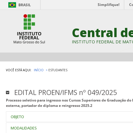
Simplifique!
C
BRASIL
Central d
INSTITUTO FEDERAL DE MAT
VOCÊ ESTÁ AQUI:
INÍCIO
ESTUDANTES
EDITAL PROEN/IFMS nº 049/2025
Processo seletivo para ingresso nos Cursos Superiores de Graduação do 
externa, portador de diploma e reingresso 2025.2
OBJETO
Seleção de candidatos para preenchimento de vagas nos cursos de 
MODALIDADES
Educação, Ciência e Tecnologia de Mato Grosso do Sul (IFMS), ingr