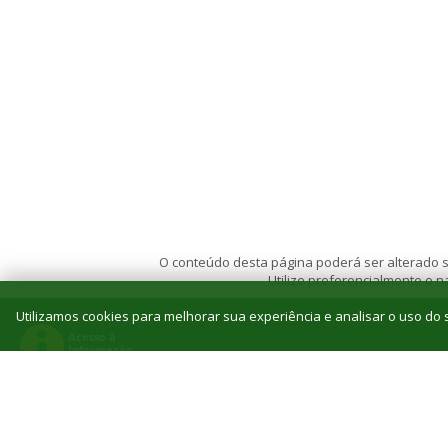
O conteúdo desta página poderá ser alterado se
Utilize preferencialmente o
Utilizamos cookies para melhorar sua experiência e analisar o uso do s
© 2026 Instituto Federal de Educação, Ciência e T
Reitoria: Rua Jorn. Belizário Lima, 236, Vila
Tel