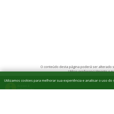
O conteúdo desta página poderá ser alterado se
Utilize preferencialmente o
Utilizamos cookies para melhorar sua experiência e analisar o uso do s
© 2026 Instituto Federal de Educação, Ciência e T
Reitoria: Rua Jorn. Belizário Lima, 236, Vila
Tel