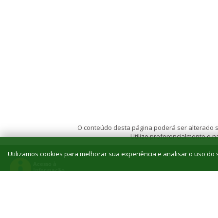
O conteúdo desta página poderá ser alterado se
Utilize preferencialmente o
Utilizamos cookies para melhorar sua experiência e analisar o uso do s
© 2026 Instituto Federal de Educação, Ciência e T
Reitoria: Rua Jorn. Belizário Lima, 236, Vila
Tel