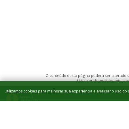
O conteúdo desta página poderá ser alterado se
Utilize preferencialmente o
Utilizamos cookies para melhorar sua experiência e analisar o uso do s
© 2026 Instituto Federal de Educação, Ciência e T
Reitoria: Rua Jorn. Belizário Lima, 236, Vila
Tel