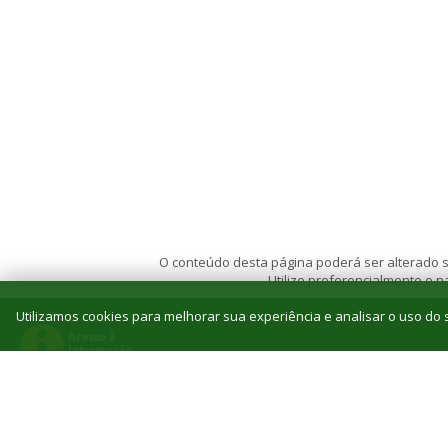
O conteúdo desta página poderá ser alterado se
Utilize preferencialmente o
Utilizamos cookies para melhorar sua experiência e analisar o uso do s
© 2026 Instituto Federal de Educação, Ciência e T
Reitoria: Rua Jorn. Belizário Lima, 236, Vila
Tel