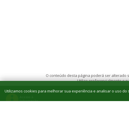
O conteúdo desta página poderá ser alterado se
Utilize preferencialmente o
Utilizamos cookies para melhorar sua experiência e analisar o uso do s
© 2026 Instituto Federal de Educação, Ciência e T
Reitoria: Rua Jorn. Belizário Lima, 236, Vila
Tel