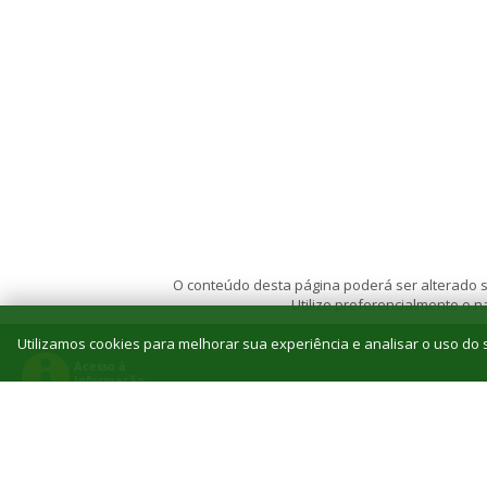
O conteúdo desta página poderá ser alterado se
Utilize preferencialmente o
Utilizamos cookies para melhorar sua experiência e analisar o uso do s
© 2026 Instituto Federal de Educação, Ciência e T
Reitoria: Rua Jorn. Belizário Lima, 236, Vila
Tel